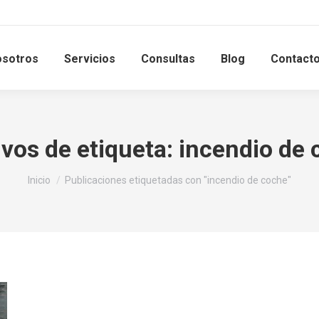
sotros
Servicios
Consultas
Blog
Contact
vos de etiqueta:
incendio de 
Estás aquí:
Inicio
Publicaciones etiquetadas con "incendio de coche"