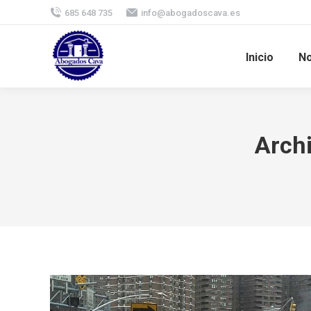
685 648 735
info@abogadoscava.es
Inicio
No
Archi