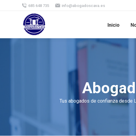
685 648 735
info@abogadoscava.es
Inicio
No
Abogad
Tus abogados de confianza desde Lo