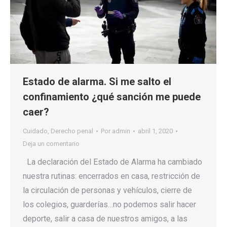
Estado de alarma. Si me salto el
confinamiento ¿qué sanción me puede
caer?
Cuidado
,
Derecho penal
Por
admin
abril 1, 2020
Deja un comentario
La declaración del Estado de Alarma ha cambiado
nuestra rutinas: encerrados en casa, restricción de
la circulación de personas y vehículos, cierre de
los colegios, guarderías…no podemos salir hacer
deporte, salir a casa de nuestros amigos, a las