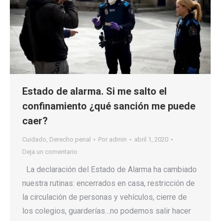
Estado de alarma. Si me salto el
confinamiento ¿qué sanción me puede
caer?
Cuidado
,
Derecho penal
Por
admin
abril 1, 2020
Deja un comentario
La declaración del Estado de Alarma ha cambiado
nuestra rutinas: encerrados en casa, restricción de
la circulación de personas y vehículos, cierre de
los colegios, guarderías…no podemos salir hacer