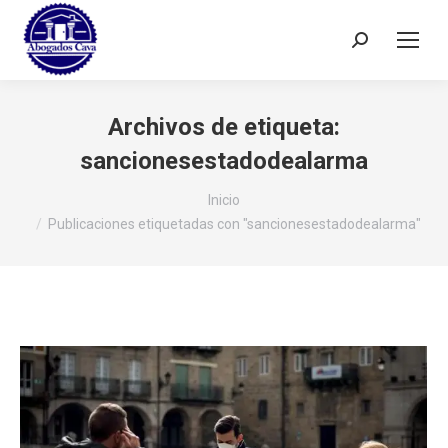
Buscar:
Archivos de etiqueta:
sancionesestadodealarma
Estás aquí:
Inicio
Publicaciones etiquetadas con "sancionesestadodealarma"