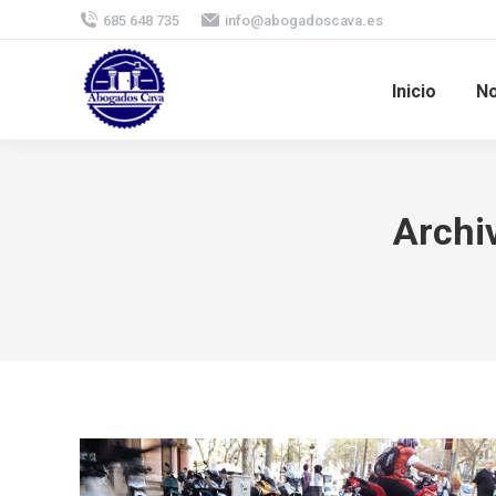
685 648 735
info@abogadoscava.es
Inicio
No
Archi