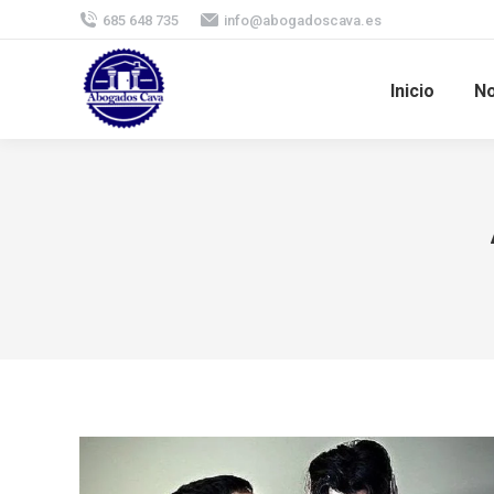
685 648 735
info@abogadoscava.es
Inicio
No