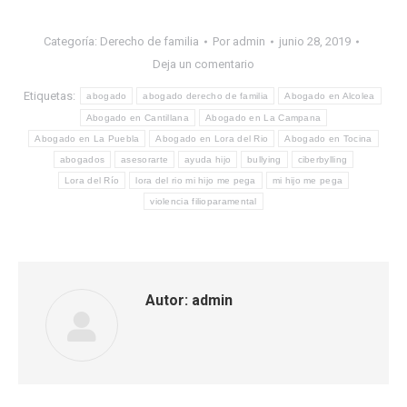
Categoría:
Derecho de familia
Por
admin
junio 28, 2019
Deja un comentario
Etiquetas:
abogado
abogado derecho de familia
Abogado en Alcolea
Abogado en Cantillana
Abogado en La Campana
Abogado en La Puebla
Abogado en Lora del Rio
Abogado en Tocina
abogados
asesorarte
ayuda hijo
bullying
ciberbylling
Lora del Río
lora del rio mi hijo me pega
mi hijo me pega
violencia filioparamental
Autor:
admin