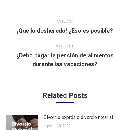
Navegación
ANTERIOR
entre
Publicación
¡Que lo desheredo! ¿Eso es posible?
anterior:
publicaciones
SIGUIENTE
¿Debo pagar la pensión de alimentos
Publicación
durante las vacaciones?
siguiente:
Related Posts
Divorcio exprés o divorcio notarial
agosto 18, 2022