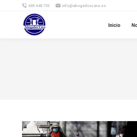
685 648 735
info@abogadoscava.es
Inicio
No