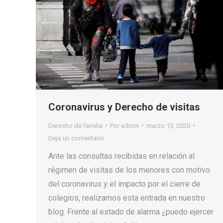
Coronavirus y Derecho de visitas
Derecho de familia
Por
admin
marzo 13, 2020
Deja un comentario
Ante las consultas recibidas en relación al
régimen de visitas de los menores con motivo
del coronavirus y el impacto por el cierre de
colegios, realizamos esta entrada en nuestro
blog. Frente al estado de alarma ¿puedo ejercer