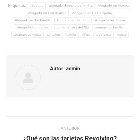
Etiquetas:
abogado
abogado derecho de familia
Abogado en Alcolea
Abogado en Constantina
Abogado en La Campana
Abogado en La Puebla
Abogado en Peñaflor
Abogado en Tocina
abogado lora del rio
abogados Lora del Rio
coranavirus familia
coranavirus visitas
coravirus
familia
niños
problemas
visitas
Autor:
admin
Navegación
ANTERIOR
entre
Publicación
¿Qué son las tarjetas Revolving?