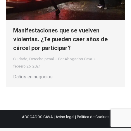
Manifestaciones que se vuelven
violentas. ¿Te pueden caer años de
cárcel por participar?
Cuidado
,
Derecho penal
Por
Abogados Cava
febrero 26, 2021
Daños en negocios
ABOGADOS CAVA |
Aviso legal
|
Política de Cookies