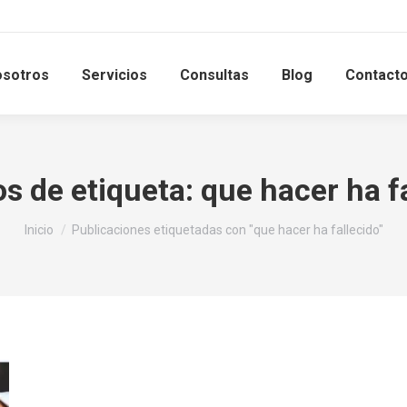
sotros
Servicios
Consultas
Blog
Contact
s de etiqueta:
que hacer ha f
Estás aquí:
Inicio
Publicaciones etiquetadas con "que hacer ha fallecido"