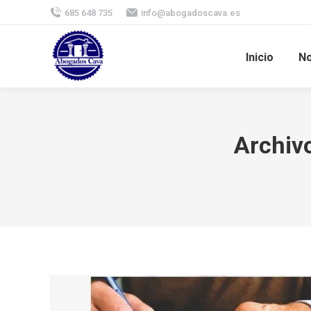
685 648 735
info@abogadoscava.es
Inicio
No
Archivo