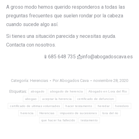
A groso modo hemos querido responderos a todas las
preguntas frecuentes que suelen rondar por la cabeza
cuando sucede algo así.
Si tienes una situación parecida y necesitas ayuda.
Contacta con nosotros.
📱685 648 735 📩info@abogadoscava.es
Categoría:
Herencias
Por
Abogados Cava
noviembre 28, 2020
Etiquetas:
abogado
abogado de herencia
Abogado en Lora del Rio
abogao
aceptar la herencia
certificado de defuncion
certificado de ultimas voluntades
hacer testamento
heredar
heredero
herencia
Herencias
impuesto de sucesiones
lora del rio
que hacer ha fallecido
testamento