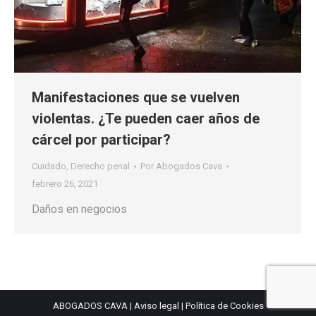
Manifestaciones que se vuelven
violentas. ¿Te pueden caer años de
cárcel por participar?
Cuidado
,
Derecho penal
Por
Abogados Cava
febrero 26, 2021
Daños en negocios
ABOGADOS CAVA |
Aviso legal
|
Política de Cookies