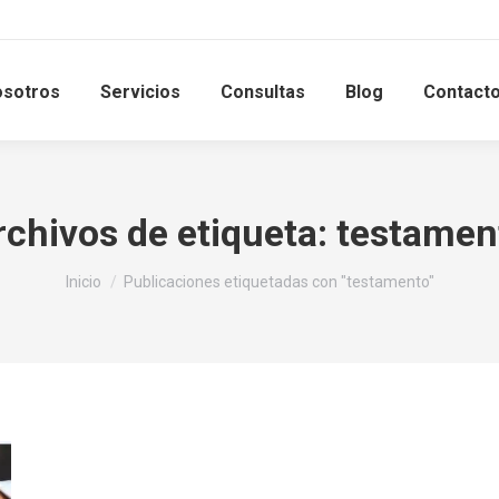
sotros
Servicios
Consultas
Blog
Contact
rchivos de etiqueta:
testamen
Estás aquí:
Inicio
Publicaciones etiquetadas con "testamento"