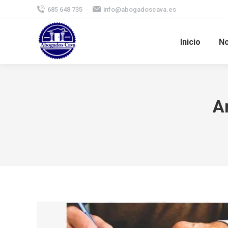
685 648 735
info@abogadoscava.es
Inicio
No
A