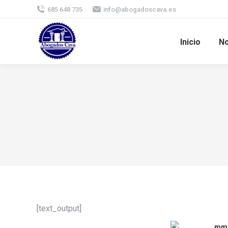
685 648 735
info@abogadoscava.es
Inicio
No
[text_output]