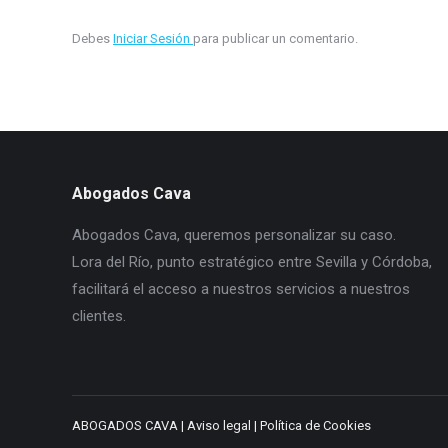
Debes
Iniciar Sesión
para publicar un comentario.
Abogados Cava
Abogados Cava, queremos personalizar su caso.
Lora del Río, punto estratégico entre Sevilla y Córdoba,
facilitará el acceso a nuestros servicios a nuestros
clientes.
ABOGADOS CAVA |
Aviso legal
|
Política de Cookies