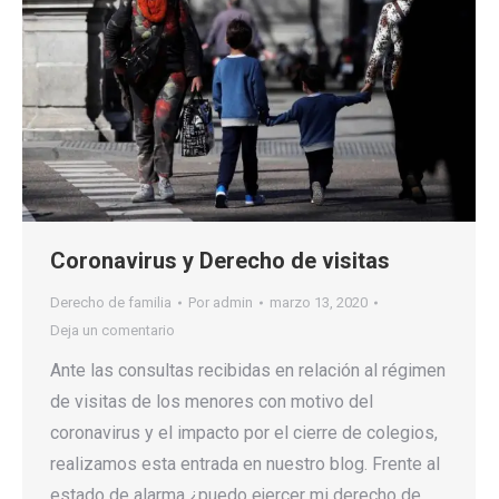
Coronavirus y Derecho de visitas
Derecho de familia
Por
admin
marzo 13, 2020
Deja un comentario
Ante las consultas recibidas en relación al régimen
de visitas de los menores con motivo del
coronavirus y el impacto por el cierre de colegios,
realizamos esta entrada en nuestro blog. Frente al
estado de alarma ¿puedo ejercer mi derecho de