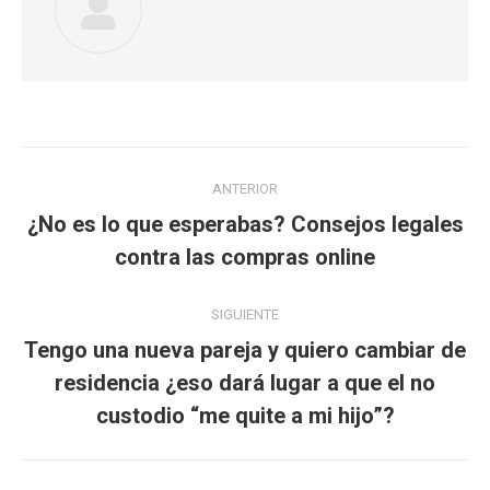
Navegación
ANTERIOR
entre
¿No es lo que esperabas? Consejos legales
Publicación
publicaciones
contra las compras online
anterior:
SIGUIENTE
Tengo una nueva pareja y quiero cambiar de
Publicación
residencia ¿eso dará lugar a que el no
siguiente:
custodio “me quite a mi hijo”?