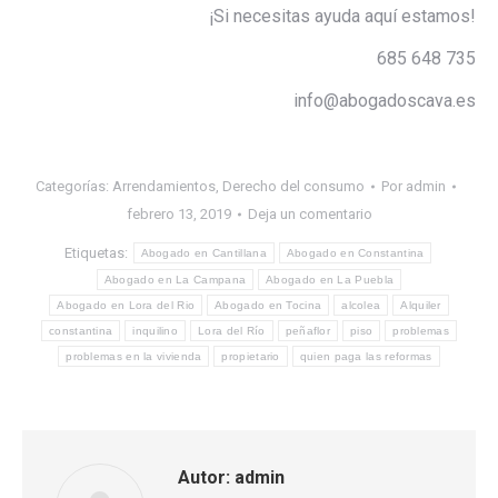
¡Si necesitas ayuda aquí estamos!
685 648 735
info@abogadoscava.es
Categorías:
Arrendamientos
,
Derecho del consumo
Por
admin
febrero 13, 2019
Deja un comentario
Etiquetas:
Abogado en Cantillana
Abogado en Constantina
Abogado en La Campana
Abogado en La Puebla
Abogado en Lora del Rio
Abogado en Tocina
alcolea
Alquiler
constantina
inquilino
Lora del Río
peñaflor
piso
problemas
problemas en la vivienda
propietario
quien paga las reformas
Autor:
admin