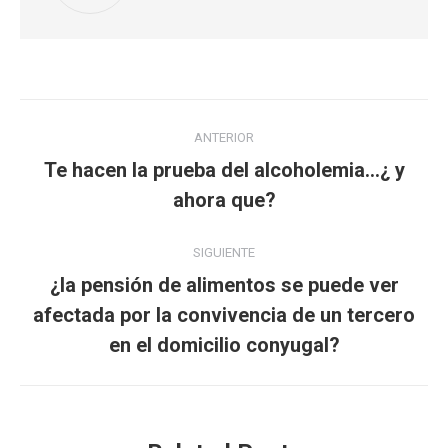
Navegación
ANTERIOR
entre
Te hacen la prueba del alcoholemia…¿ y
Publicación
publicaciones
ahora que?
anterior:
SIGUIENTE
¿la pensión de alimentos se puede ver
Publicación
afectada por la convivencia de un tercero
siguiente:
en el domicilio conyugal?