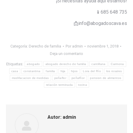
¡Si necesitas ayuda aquí estamos!
📱685 648 735
📩info@abogadoscava.es
Categoría:
Derecho de familia
Por
admin
noviembre 1, 2018
Deja un comentario
Etiquetas:
abogado
abogado derecho de familia
cantillana
Carmona
casa
constantina
familia
hija
hijos
Lora del Río
los rosales
modifacacion de medidas
peñaflor
peñafñor
pension de alimentos
relación terminada
tocina
Autor:
admin