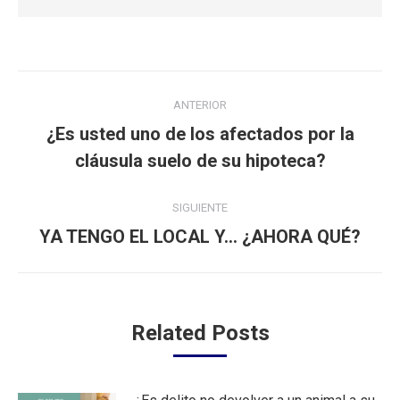
Navegación
ANTERIOR
entre
¿Es usted uno de los afectados por la
Publicación
publicaciones
cláusula suelo de su hipoteca?
anterior:
SIGUIENTE
Publicación
YA TENGO EL LOCAL Y… ¿AHORA QUÉ?
siguiente:
Related Posts