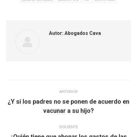
Autor:
Abogados Cava
Navegación
ANTERIOR
entre
¿Y si los padres no se ponen de acuerdo en
Publicación
publicaciones
vacunar a su hijo?
anterior:
SIGUIENTE
¿Quién tiene que abonar los gastos de las