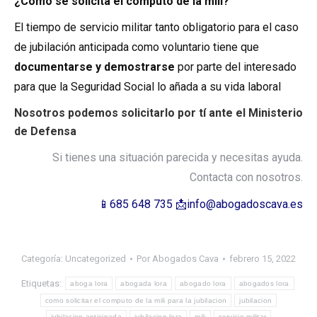
¿Cómo se solicita el cómputo de la mili?
El tiempo de servicio militar tanto obligatorio para el caso
de jubilación anticipada como voluntario tiene que
documentarse y demostrarse
por parte del interesado
para que la Seguridad Social lo añada a su vida laboral
Nosotros podemos solicitarlo por tí ante el Ministerio
de Defensa
Si tienes una situación parecida y necesitas ayuda.
Contacta con nosotros.
📱685 648 735 📩info@abogadoscava.es
Categoría:
Uncategorized
Por
Abogados Cava
febrero 15, 2022
Etiquetas:
aboga lora
abogada lora
abogado lora
abogados lora
como solicitar el computo de la mili para la jubilacion
jubilacion
jubilacion anticipada
jubilacion lora
mili
servicio militar