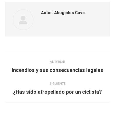
Autor:
Abogados Cava
Navegación
ANTERIOR
entre
Publicación
Incendios y sus consecuencias legales
anterior:
publicaciones
SIGUIENTE
Publicación
¿Has sido atropellado por un ciclista?
siguiente: