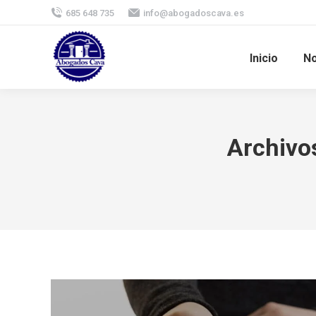
685 648 735
info@abogadoscava.es
Inicio
No
Archivos