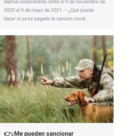
alarma comprendido entre el 9 de noviembre de
2020 al 9 de mayo de 2021. – ¿Qué puede
hacer si ya he pagado la sanción covid…
👉¿Me pueden sancionar