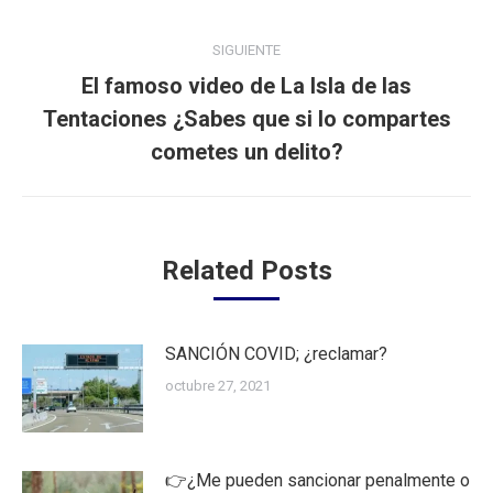
publicaciones
anterior:
SIGUIENTE
El famoso video de La Isla de las
Publicación
Tentaciones ¿Sabes que si lo compartes
siguiente:
cometes un delito?
Related Posts
SANCIÓN COVID; ¿reclamar?
octubre 27, 2021
👉¿Me pueden sancionar penalmente o