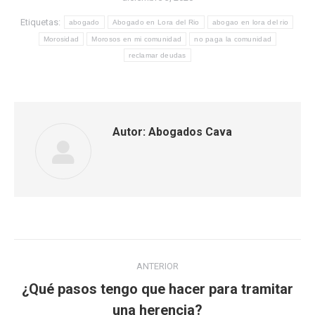
Etiquetas:
abogado
Abogado en Lora del Rio
abogao en lora del rio
Morosidad
Morosos en mi comunidad
no paga la comunidad
reclamar deudas
Autor:
Abogados Cava
Navegación
ANTERIOR
entre
¿Qué pasos tengo que hacer para tramitar
Publicación
una herencia?