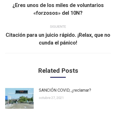
entre
¿Eres unos de los miles de voluntarios
Publicación
publicaciones
«forzosos» del 10N?
anterior:
SIGUIENTE
Citación para un juicio rápido. ¡Relax, que no
Publicación
cunda el pánico!
siguiente:
Related Posts
SANCIÓN COVID; ¿reclamar?
octubre 27, 2021