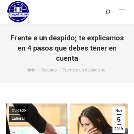
Buscar:
Frente a un despido; te explicamos
en 4 pasos que debes tener en
cuenta
Estás aquí:
Inicio
Cuidado
Frente a un despido; te…
Cuidado
Nov
5
Laboral
2019